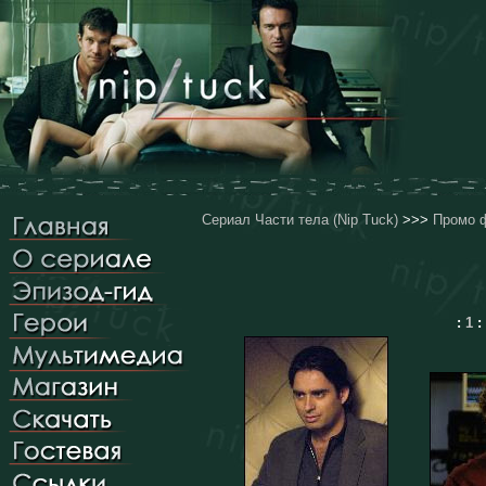
Сериал Части тела (Nip Tuck)
>>>
Промо ф
:
1
: