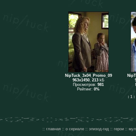
NipTuck_3x04_Promo_09
Nip
963x1450
,
213
kБ
Просмотров:
981
Рейтинг:
0%
:
1
:
::
главная
::
о сериале
::
эпизод-гид
::
герои
::
мул