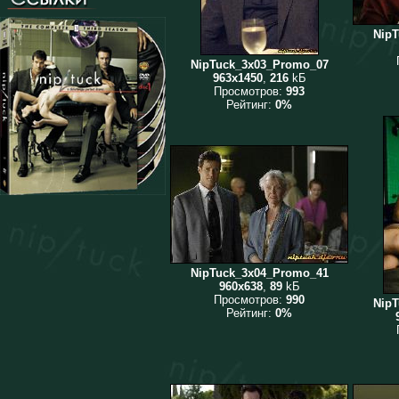
Nip
NipTuck_3x03_Promo_07
963x1450
,
216
kБ
Просмотров:
993
Рейтинг:
0%
NipTuck_3x04_Promo_41
960x638
,
89
kБ
Просмотров:
990
Nip
Рейтинг:
0%