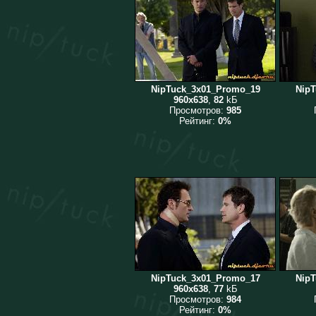
NipTuck_3x01_Promo_19
Nip
960x638
,
82
kБ
Просмотров:
985
Рейтинг:
0%
NipTuck_3x01_Promo_17
Nip
960x638
,
77
kБ
Просмотров:
984
Рейтинг:
0%