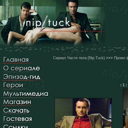
Сериал Части тела (Nip Tuck)
>>>
Промо ф
:
1
: