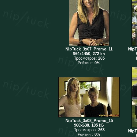
NipTuck_3x07_Promo_11
Nip
964x1450
,
272
kБ
Просмотров:
265
Рейтинг:
0%
NipTuck_3x08_Promo_15
960x638
,
105
kБ
Просмотров:
263
Nip
Рейтинг:
0%