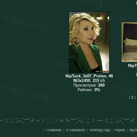
Nip
NipTuck_3x07_Promo_48
963x1450
,
215
kБ
Просмотров:
260
Рейтинг:
0%
:
1
:
::
главная
::
о сериале
::
эпизод-гид
::
герои
::
мул