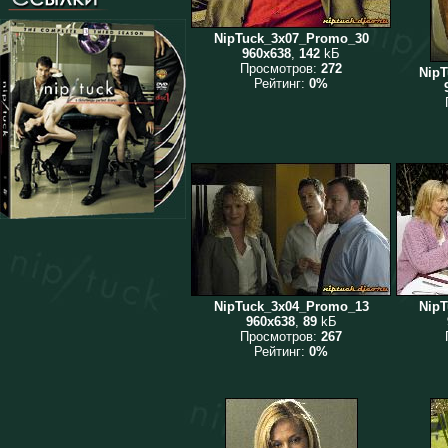
NipTuck_3x07_Promo_30
960x638
,
142
kБ
Просмотров:
272
Nip
Рейтинг:
0%
NipTuck_3x04_Promo_13
Nip
960x638
,
89
kБ
Просмотров:
267
Рейтинг:
0%