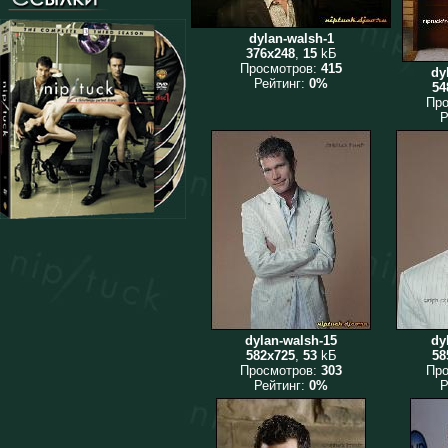
dylan-walsh-1
376x248
,
15
kБ
Просмотров:
415
dy
Рейтинг:
0%
54
Пр
Р
dylan-walsh-15
dy
582x725
,
53
kБ
58
Просмотров:
303
Пр
Рейтинг:
0%
Р