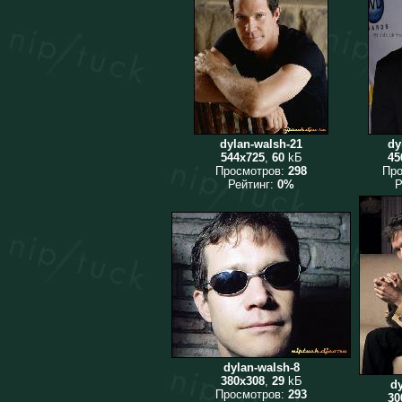
dylan-walsh-21
dy
544x725
,
60
kБ
45
Просмотров:
298
Пр
Рейтинг:
0%
Р
dylan-walsh-8
380x308
,
29
kБ
dy
Просмотров:
293
30