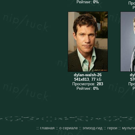
Рейтинг:
0%
Пр
Р
dylan-walsh-26
dy
541x813
,
77
kБ
57
Просмотров:
283
Пр
Рейтинг:
0%
Р
::
главная
::
о сериале
::
эпизод-гид
::
герои
::
мульт