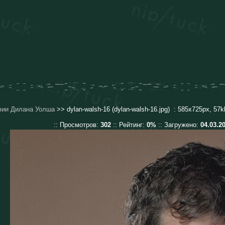
фии Дилана Уолша
>> dylan-walsh-16 (dylan-walsh-16.jpg) : 585x725px, 57k
:: Просмотров:
302
:: Рейтинг:
0%
:: Загружено:
04.03.2