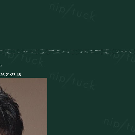
b
026 21:23:48