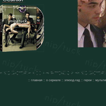
::
главная
::
о сериале
::
эпизод-гид
::
герои
::
мульти