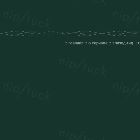
::
главная
::
о сериале
::
эпизод-гид
::