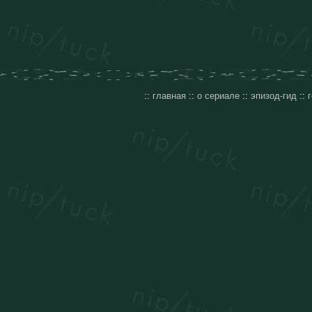
::
главная
::
о сериале
::
эпизод-гид
::