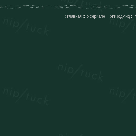
::
главная
::
о сериале
::
эпизод-гид
::