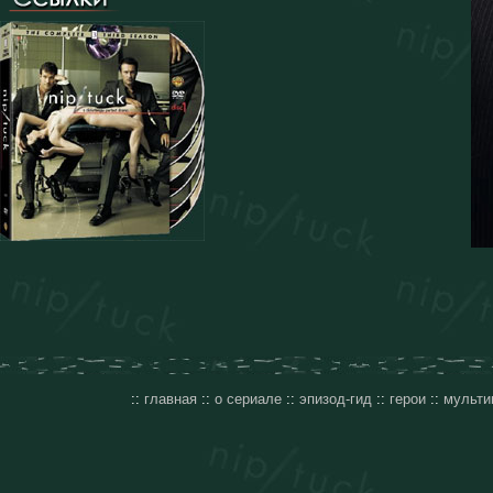
::
главная
::
о сериале
::
эпизод-гид
::
герои
::
мульти