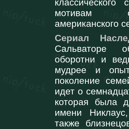
классического
мотивам од
американского с
Сериал Насл
Сальваторе о
оборотни и вед
мудрее и опы
поколение семе
идет о семнадца
которая была д
имени Никлаус
также близнецо