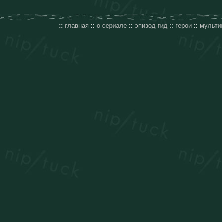
::
главная
::
о сериале
::
эпизод-гид
::
герои
::
мульти